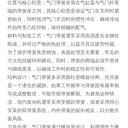
位置与核心职责：气门弹簧坐落在气缸盖与气门杆尾
端的弹簧座之间，其核心职责是保证气门在关闭时紧
密贴合，同时抵消气门开启时的惯性冲击，确保传动
件始终受凸轮控制，保持精确的配气。
材料与制造工艺：气门弹簧通常采用高强度合金钢丝
制成，并经过严格的热处理，以提升其抗疲劳性能。
为了保护弹簧免受锈蚀，表面处理至关重要，常见的
方法包括镀锌和磷化。同时，弹簧的两端必须平滑并
与轴线垂直，以确保工作时的稳定性和可靠性。
结构设计：气门弹簧多采用圆柱形螺旋结构，但共振
是一个潜在的威胁。如果工作频率与弹簧固有频率相
等或成整数倍，可能导致弹簧断裂。为避免这种情
况，现代发动机通常采用变螺距弹簧，或者采用同心
安装的双弹簧系统，内外弹簧的旋向相反，以分散共
振风险。
力学作用：气门弹簧通过螺旋形设计，利用弹性力量